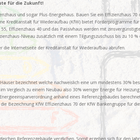
te für die Zukunft!
zienzhaus und sogar Plus-Energiehaus. Bauen Sie ein Effizienzhaus 70
gene Kreditanstalt für Wiederaufbau (KfW) bietet Förderprogramme für
s 55, Effizienzhaus 40 und das Passivhaus werden mit zinsvergünstigt
ienzhaus-Niveau zusätzlich mit einem Tilgungszuschuss bis zu 10 %
r die Internetseite der Kreditanstalt für Wiederaufbau abrufen.
 Häuser bezeichnet welche nachweislich eine um mindestens 30% besse
gt im Vergleich zu einem Neubau also 30% weniger Energie für Heizu
er Energieeinsparverordnung anhand eines Referenzgebäudes berechnet
h die Bezeichnung KfW Effizienzhaus 70 der KfW Bankengruppe für die
ugleichen Referenzgebäude verglichen. Somit ergeben sich für den Ja