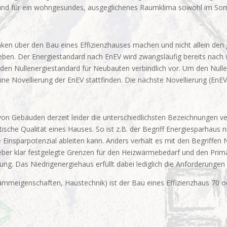
und für ein wohngesundes, ausgeglichenes Raumklima sowohl im Som
anken über den Bau eines Effizienzhauses machen und nicht allein de
reben. Der Energiestandard nach EnEV wird zwangsläufig bereits nach
020 den Nullenergiestandard für Neubauten verbindlich vor. Um den Nu
ne Novellierung der EnEV stattfinden. Die nächste Novellierung (EnEV 
on Gebäuden derzeit leider die unterschiedlichsten Bezeichnungen ve
sche Qualität eines Hauses. So ist z.B. der Begriff Energiesparhaus ni
he Einsparpotenzial ableiten kann. Anders verhält es mit den Begriffe
zgeber klar festgelegte Grenzen für den Heizwärmebedarf und den Pri
. Das Niedrigenergiehaus erfüllt dabei lediglich die Anforderungen
ämmeigenschaften, Haustechnik) ist der Bau eines Effizienzhaus 70