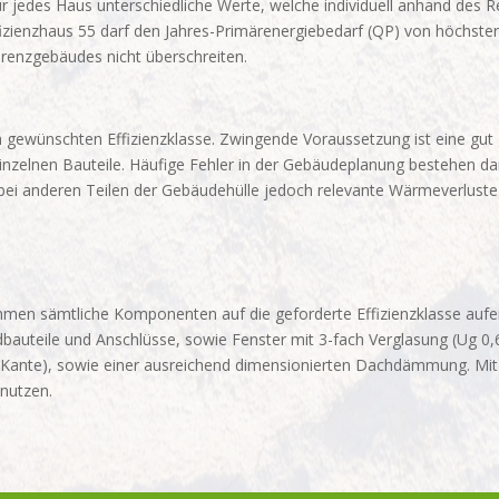
r jedes Haus unterschiedliche Werte, welche individuell anhand des 
izienzhaus 55 darf den Jahres-Primärenergiebedarf (QP) von höchst
renzgebäudes nicht überschreiten.
n gewünschten Effizienzklasse. Zwingende Voraussetzung ist eine gu
inzelnen Bauteile. Häufige Fehler in der Gebäudeplanung bestehen dari
bei anderen Teilen der Gebäudehülle jedoch relevante Wärmeverlus
timmen sämtliche Komponenten auf die geforderte Effizienzklasse auf
ile und Anschlüsse, sowie Fenster mit 3-fach Verglasung (Ug 0,6 
e), sowie einer ausreichend dimensionierten Dachdämmung. Mit dem
 nutzen.