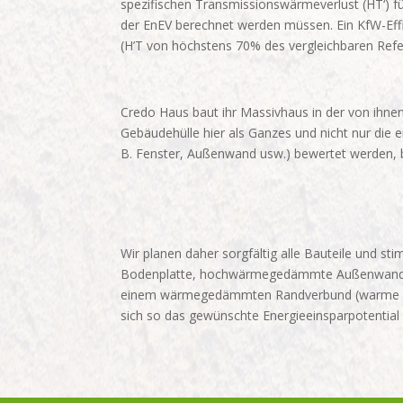
spezifischen Transmissionswärmeverlust (HT‘) fü
der EnEV berechnet werden müssen. Ein KfW-Eff
(H’T von höchstens 70% des vergleichbaren Refe
Credo Haus baut ihr Massivhaus in der von ihne
Gebäudehülle hier als Ganzes und nicht nur die e
B. Fenster, Außenwand usw.) bewertet werden, 
Wir planen daher sorgfältig alle Bauteile und s
Bodenplatte, hochwärmegedämmte Außenwandbaute
einem wärmegedämmten Randverbund (warme Kant
sich so das gewünschte Energieeinsparpotential