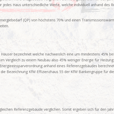
r jedes Haus unterschiedliche Werte, welche individuell anhand des 
ärenergiebedarf (QP) von höchstens 70% und einen Transmissionswär
eiten.
n Häuser bezeichnet welche nachweislich eine um mindestens 45% bess
gt im Vergleich zu einem Neubau also 45% weniger Energie für Heizu
er Energieeinsparverordnung anhand eines Referenzgebäudes berechnet
h die Bezeichnung KfW Effizienzhaus 55 der KfW Bankengruppe für die
ugleichen Referenzgebäude verglichen. Somit ergeben sich für den Ja