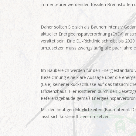
immer teurer werdenden fossilen Brennstoffen 
Daher sollten Sie sich als Bauherr intensiv Ged
aktueller Energieeinsparverordnung (EnEV) anst
veraltet sein. Eine EU-Richtlinie schreibt bis 2
umzusetzen muss zwangsläufig alle paar Jahre ei
Im Baubereich werden für den Energiestandard v
Bezeichnung eine klare Aussage über die energeti
(Laie) keinerlei Rückschlüsse auf das tatsächlic
Effizienzhaus. Hier existieren durch den Geset
Referenzgebäude gemäß Energieeinsparverordnung
Mit den heutigen Möglichkeiten (Baumaterial, D
lässt sich kosteneffizient umsetzen.