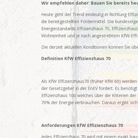
Wir empfehlen daher: Bauen Sie bereits heu
Heute geht der Trend eindeutig in Richtung Effi
die bereitgestellten Fördermittel. Die bundesei
Energiestandards Effizienzhaus 70, Effizienzhau
Wohneinheit und je nach angestrebtem KfW-Effiz
Die derzeit aktuellen Konditionen können Sie übe
Definition KfW Effizienzhaus 70
Als KfW Effizienzhaus70 (früher KfW 60) werden
der Gesetzgeber in der EnEV fordert. Es benöti
Effizienzhaus 100 welches über die Kriterien d
70% der Energie verbrauchen. Daraus ergibt sic
Anforderungen KfW Effizienzhaus 70
Jedes Effizienzhaus 70 wird mit einem exakt ba